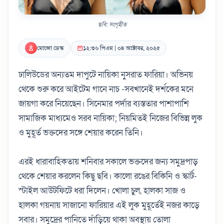
ছবি: সংগৃহীত
মোজো ডেস্ক
১২:৩৬ পিএম | ০৪ অক্টোবর, ২০২৫
ঢালিউডের অন্যতম দাপুটে নায়িকা নুসরাত ফারিয়া। অভিনয়
থেকে শুরু করে আইটেম গানে নাচ -সবখানেই দর্শকের মনে
জায়গা করে নিয়েছেন। সিনেমার পর্দার ব্যস্ততার পাশাপাশি
সামাজিক মাধ্যমেও সরব নায়িকা; নিয়মিতই নিজের বিভিন্ন লুক
ও মুহূর্ত ভক্তদের সঙ্গে শেয়ার করেন তিনি।
এরই ধারাবাহিকতায় শনিবার সকালে ভক্তদের জন্য সমুদ্রপাড়
থেকে শেয়ার করলেন কিছু ছবি। কালো রঙের বিকিনি ও স্কার্ট-
স্টাইল আউটফিটে ধরা দিলেন। খোলা চুল, হালকা সাজ ও
হালকা গয়নায় সাজানো ফারিয়ার এই লুক মুহূর্তেই নজর কাড়ে
সবার। সমুদ্রের পানিতে দাঁড়িয়ে থাকা অবস্থায় তোলা