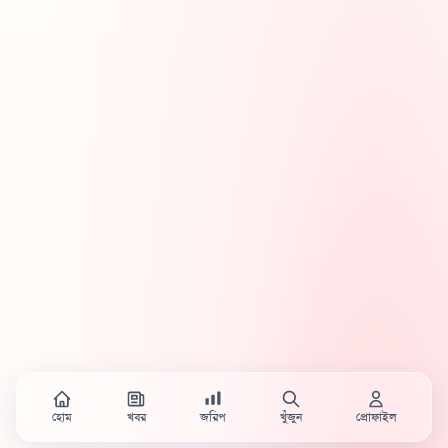
হোম
খবর
জরিপ
খুঁজুন
প্রোফাইল