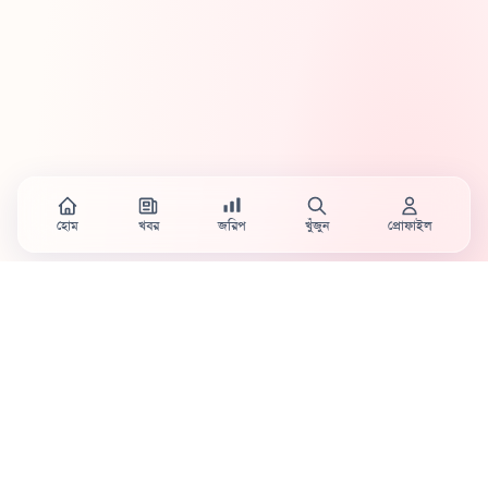
হোম
খবর
জরিপ
খুঁজুন
প্রোফাইল
Country's first full mobile work-flow based news
station.
Sister concern of Vinyl World Group
Publisher:
Abaid Monsur