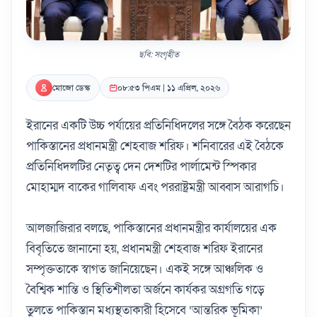
ছবি: সংগৃহীত
মোজো ডেস্ক
০৮:৫৩ পিএম | ১১ এপ্রিল, ২০২৬
ইরানের একটি উচ্চ পর্যায়ের প্রতিনিধিদলের সঙ্গে বৈঠক করেছেন
পাকিস্তানের প্রধানমন্ত্রী শেহবাজ শরিফ। শনিবারের এই বৈঠকে
প্রতিনিধিদলটির নেতৃত্ব দেন দেশটির পার্লামেন্ট স্পিকার
মোহাম্মদ বাকের গালিবাফ এবং পররাষ্ট্রমন্ত্রী আব্বাস আরাগচি।
আলজাজিরার বলছে, পাকিস্তানের প্রধানমন্ত্রীর কার্যালয়ের এক
বিবৃতিতে জানানো হয়, প্রধানমন্ত্রী শেহবাজ শরিফ ইরানের
সম্পৃক্ততাকে স্বাগত জানিয়েছেন। একই সঙ্গে আঞ্চলিক ও
বৈশ্বিক শান্তি ও স্থিতিশীলতা অর্জনে কার্যকর অগ্রগতি গড়ে
তুলতে পাকিস্তান মধ্যস্থতাকারী হিসেবে ‘আন্তরিক ভূমিকা’