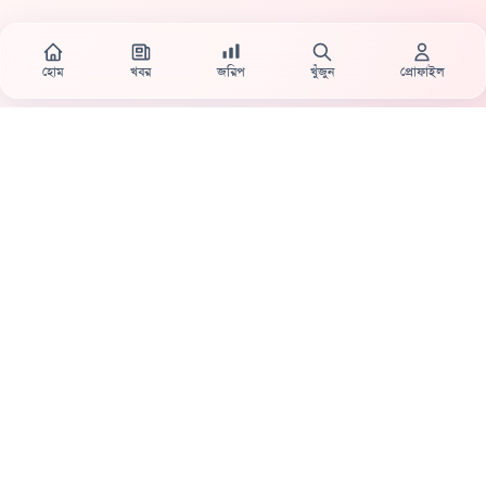
হোম
খবর
জরিপ
খুঁজুন
প্রোফাইল
Country's first full mobile work-flow based news station.
Sister concern of Vinyl World Group
Publisher:
Abaid Monsur
Mojo Editor-in-Chief:
Sabbir Ahmed
About Us
Terms & Conditions
Privacy Policy
Contact Us
|
|
|
|
Advertisement