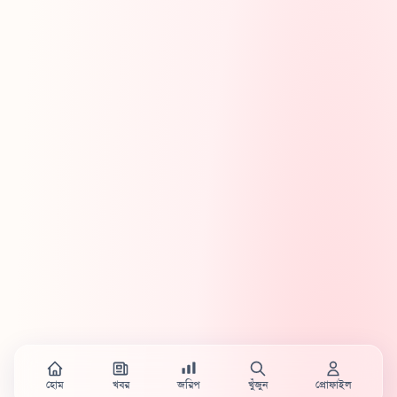
হোম
খবর
জরিপ
খুঁজুন
প্রোফাইল