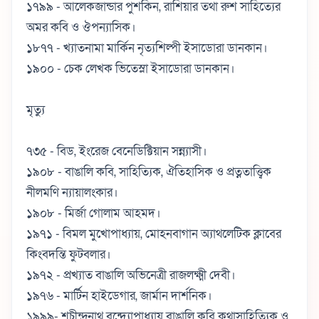
১৭৯৯ - আলেকজান্ডার পুশকিন, রাশিয়ার তথা রুশ সাহিত্যের
অমর কবি ও ঔপন্যাসিক।
১৮৭৭ - খ্যাতনামা মার্কিন নৃত্যশিল্পী ইসাডোরা ডানকান।
১৯০০ - চেক লেখক ভিতেস্লা ইসাডোরা ডানকান।
মৃত্যু
৭৩৫ - বিড, ইংরেজ বেনেডিক্টিয়ান সন্ন্যাসী।
১৯০৮ - বাঙালি কবি, সাহিত্যিক, ঐতিহাসিক ও প্রত্নতাত্ত্বিক
নীলমণি ন্যায়ালংকার।
১৯০৮ - মির্জা গোলাম আহমদ।
১৯৭১ - বিমল মুখোপাধ্যায়, মোহনবাগান অ্যাথলেটিক ক্লাবের
কিংবদন্তি ফুটবলার।
১৯৭২ - প্রখ্যাত বাঙালি অভিনেত্রী রাজলক্ষ্মী দেবী।
১৯৭৬ - মার্টিন হাইডেগার, জার্মান দার্শনিক।
১৯৯৯- শচীন্দ্রনাথ বন্দ্যোপাধ্যায় বাঙালি কবি কথাসাহিত্যিক ও