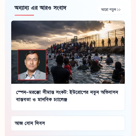
অন্যান্য এর আরও সংবাদ
আরো পড়ুন
স্পেন–মরক্কো সীমান্ত সংকট: ইউরোপের নতুন অভিবাসন
বাস্তবতা ও মানবিক চ্যালেঞ্জ
আজ বোন দিবস