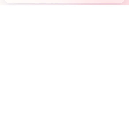
Country's first full mobile work-flow based news
station.
Sister concern of Vinyl World Group
Publisher:
Abaid Monsur
Mojo Editor-in-Chief:
Sabbir Ahmed
About Us
Terms & Conditions
Privacy Policy
Contact Us
Advertisement
নিউজরুম