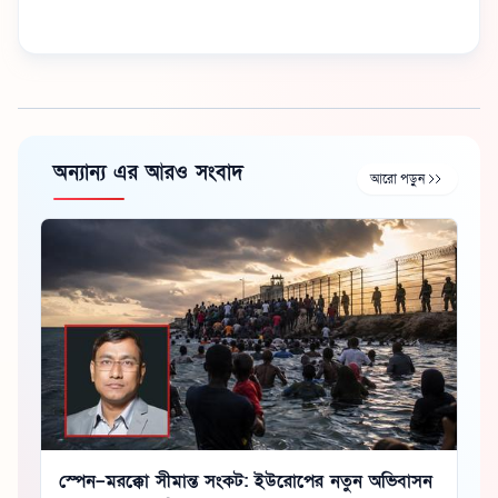
অন্যান্য এর আরও সংবাদ
আরো পড়ুন
স্পেন–মরক্কো সীমান্ত সংকট: ইউরোপের নতুন অভিবাসন