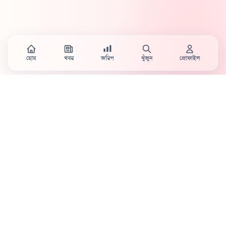
হোম
খবর
জরিপ
খুঁজুন
প্রোফাইল
Country's first full mobile work-flow based news
station.
Sister concern of Vinyl World Group
Publisher:
Abaid Monsur
Mojo Editor-in-Chief:
Sabbir Ahmed
About Us
Terms & Conditions
Privacy Policy
Contact Us
Advertisement