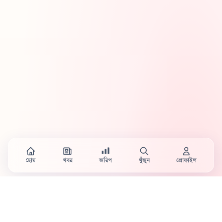
হোম
খবর
জরিপ
খুঁজুন
প্রোফাইল