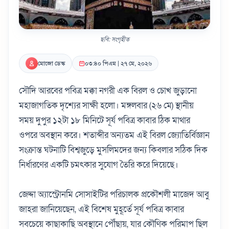
ছবি: সংগৃহীত
মোজো ডেস্ক
০৩:৪০ পিএম | ২৭ মে, ২০২৬
সৌদি আরবের পবিত্র মক্কা নগরী এক বিরল ও চোখ জুড়ানো
মহাজাগতিক দৃশ্যের সাক্ষী হলো। মঙ্গলবার (২৬ মে) স্থানীয়
সময় দুপুর ১২টা ১৮ মিনিটে সূর্য পবিত্র কাবার ঠিক মাথার
ওপরে অবস্থান করে। শতাব্দীর অন্যতম এই বিরল জ্যোতির্বিজ্ঞান
সংক্রান্ত ঘটনাটি বিশ্বজুড়ে মুসলিমদের জন্য কিবলার সঠিক দিক
নির্ধারণের একটি চমৎকার সুযোগ তৈরি করে দিয়েছে।
জেদ্দা অ্যাস্ট্রোনমি সোসাইটির পরিচালক প্রকৌশলী মাজেদ আবু
জাহরা জানিয়েছেন, এই বিশেষ মুহূর্তে সূর্য পবিত্র কাবার
সবচেয়ে কাছাকাছি অবস্থানে পৌঁছায়, যার কৌণিক পরিমাপ ছিল