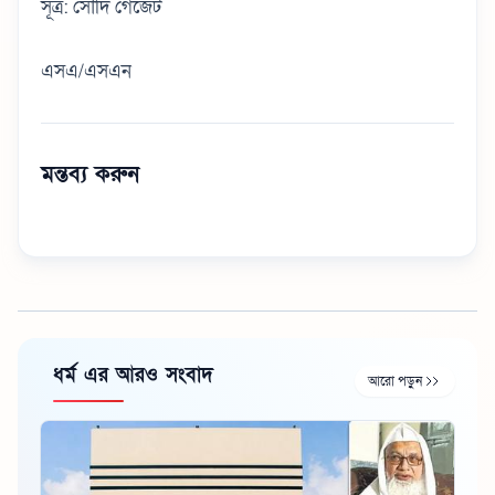
সূত্র: সৌদি গেজেট
এসএ/এসএন
মন্তব্য করুন
ধর্ম এর আরও সংবাদ
আরো পড়ুন