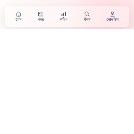
হোম
খবর
জরিপ
খুঁজুন
প্রোফাইল
Country's first full mobile work-flow based news
station.
Sister concern of Vinyl World Group
Publisher:
Abaid Monsur
Mojo Editor-in-Chief:
Sabbir Ahmed
About Us
Terms & Conditions
Privacy Policy
Contact Us
Advertisement