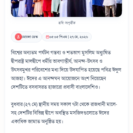
ছবি: সংগৃহীত
মোজো ডেস্ক
০৫:০৫ পিএম | ২৭ মে, ২০২৬
বিশ্বের অন্যতম পর্যটন গন্তব্য ও শতভাগ মুসলিম অধ্যুষিত
দ্বীপরাষ্ট্র মালদ্বীপে ধর্মীয় ভাবগাম্ভীর্য, আনন্দ-উৎসব ও
উৎসবমুখর পরিবেশের মধ্য দিয়ে উদযাপিত হয়েছে পবিত্র ঈদুল
আজহা। ঈদের এ আনন্দঘন আয়োজনে অংশ নিয়েছেন
দেশটিতে বসবাসরত হাজারো প্রবাসী বাংলাদেশিও।
বুধবার (২৭ মে) স্থানীয় সময় সকাল ৭টা থেকে রাজধানী মালে-
সহ দেশটির বিভিন্ন দ্বীপে অবস্থিত মসজিদগুলোতে ঈদের
একাধিক জামাত অনুষ্ঠিত হয়।