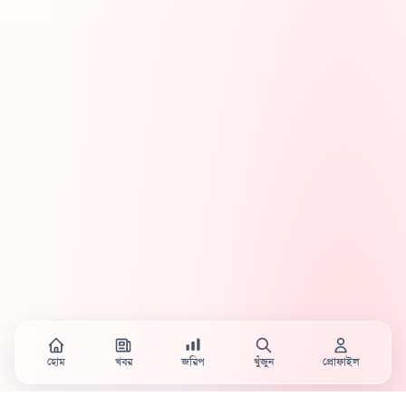
হোম
খবর
জরিপ
খুঁজুন
প্রোফাইল