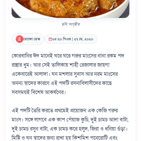
ছবি: সংগৃহীত
মোজো ডেস্ক
০৫:২০ পিএম | ২৭ মে, ২০২৬
কোরবানির ঈদ মানেই ঘরে ঘরে গরুর মাংসের নানা রকম পদ
রান্নার ধুম। আর সেই তালিকায় শাহী রেজালার জায়গা
একেবারেই আলাদা। ঘন মশলার সুবাস আর নরম মাংসের
অনন্য স্বাদের কারণে এই পদটি রসনাবিলাসীদের কাছে
সবসময়ই বিশেষ আকর্ষণের।
এই পদটি তৈরি করতে প্রথমেই প্রয়োজন এক কেজি গরুর
মাংস। সঙ্গে লাগবে এক কাপ পেঁয়াজ কুচি, দুই চামচ আদা বাটা,
দুই চামচ রসুন বাটা, এক চামচ করে হলুদ, জিরা ও ধনিয়া গুঁড়া।
মিষ্টি ও ঘন স্বাদের জন্য রাখা হয় কিশমিশ পনেরোটি এবং