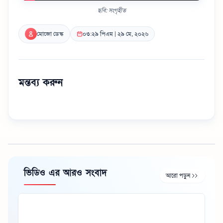
ছবি: সংগৃহীত
মোজো ডেস্ক
০৩:২৯ পিএম | ২৯ মে, ২০২৬
মন্তব্য করুন
ভিডিও এর আরও সংবাদ
আরো পড়ুন