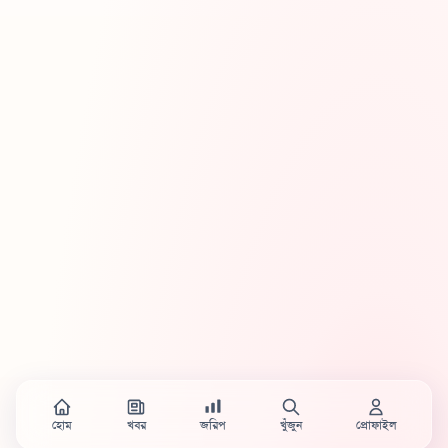
হোম
খবর
জরিপ
খুঁজুন
প্রোফাইল