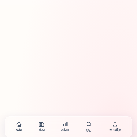
হোম
খবর
জরিপ
খুঁজুন
প্রোফাইল