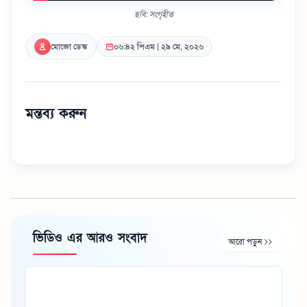
ছবি: সংগৃহীত
মোজো ডেস্ক
০৬:৪২ পিএম | ২৯ মে, ২০২৬
মন্তব্য করুন
ভিডিও এর আরও সংবাদ
আরো পড়ুন