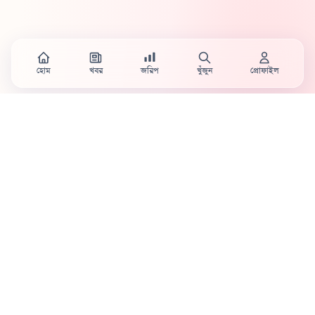
হোম
খবর
জরিপ
খুঁজুন
প্রোফাইল
Country's first full mobile work-flow based news
station.
Sister concern of Vinyl World Group
Publisher:
Abaid Monsur
Mojo Editor-in-Chief:
Sabbir Ahmed
About Us
Terms & Conditions
Privacy Policy
Contact Us
Advertisement