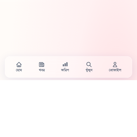
হোম
খবর
জরিপ
খুঁজুন
প্রোফাইল
Country's first full mobile work-flow based news
station.
Sister concern of Vinyl World Group