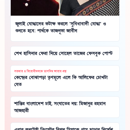
জুলাই যোদ্ধাদের কটাক্ষ করলে ‘সুবিধাবাদী যোদ্ধা’ ও
শুনতে হবে: পার্থকে তাজনূভা জাবীন
শেখ হাসিনার ফেরা নিয়ে সোহেল তাজের ফেসবুক পোস্ট
সরকার ও বিরোধীদলকে তাসনিম জারার প্রশ্ন
কেন্দ্রের বোঝাপড়া তৃণমূলে এলে কি আলিফের চোখটা
যেত
শান্তির বাংলাদেশ চাই, সংঘাতের নয়: মিজানুর রহমান
আজহারী
এবার কনটেন্ট ক্রিয়েটর রিপন মিয়াকে গ্রাম ছাড়ার নির্দেশ