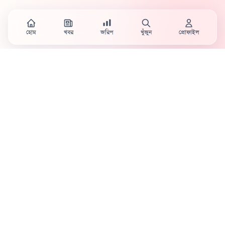
হোম
খবর
জরিপ
খুঁজুন
প্রোফাইল
Country's first full mobile work-flow based news
station.
Sister concern of Vinyl World Group
Publisher:
Abaid Monsur
Mojo Editor-in-Chief:
Sabbir Ahmed
About Us
Terms & Conditions
Privacy Policy
Contact Us
Advertisement