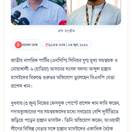
ছবি: সংগৃহীত
মোজো ডেস্ক
১১:৪৩ এএম | ০৩ জুন, ২০২৬
জাতীয় নাগরিক পার্টির (এনসিপি) সিনিয়র যুগ্ম মুখ্য সমন্বয়ক ও
নোয়াখালী-৬ (হাতিয়া) আসনের সংসদ সদস্য আব্দুল হান্নান
মাসউদের বিরুদ্ধে গুরুতর অভিযোগ তুলেছেন বিএনপি নেতা
রাশেদ খান।
বুধবার (৩ জুন) নিজের ফেসবুক পোস্টে রাশেদ খান দাবি করেন,
গণঅভ্যুত্থানের পর সমন্বয়কদের মধ্যে সবচেয়ে বেশি দুর্নীতিতে
জড়িয়ে পড়েন হান্নান মাসউদ। তিনি অভিযোগ করেন, আওয়ামী
লীগের বিভিন্ন নেতার সঙ্গে হান্নান মাসউদের একাধিক বৈঠক