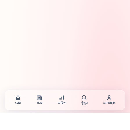
হোম
খবর
জরিপ
খুঁজুন
প্রোফাইল