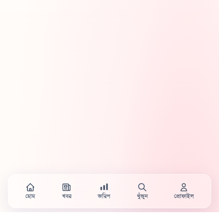
হোম
খবর
জরিপ
খুঁজুন
প্রোফাইল