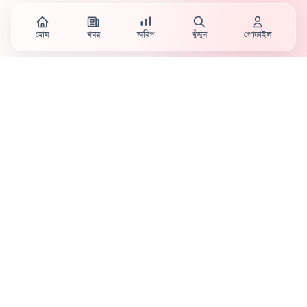
হোম
খবর
জরিপ
খুঁজুন
প্রোফাইল
Country's first full mobile work-flow based news
station.
Sister concern of Vinyl World Group
Publisher:
Abaid Monsur
Mojo Editor-in-Chief:
Sabbir Ahmed
About Us
Terms & Conditions
Privacy Policy
Contact Us
Advertisement