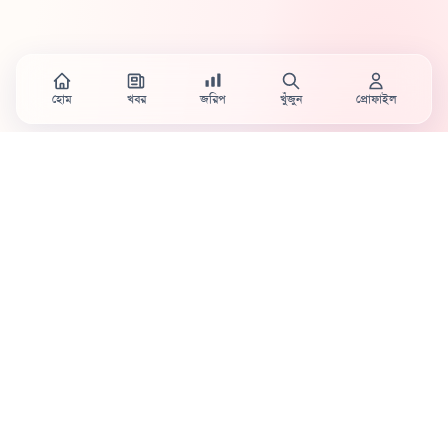
হোম
খবর
জরিপ
খুঁজুন
প্রোফাইল
Country's first full mobile work-flow based news
station.
Sister concern of Vinyl World Group
Publisher:
Abaid Monsur
Mojo Editor-in-Chief:
Sabbir Ahmed
About Us
Terms & Conditions
Privacy Policy
Contact Us
Advertisement