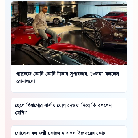
গ্যারেজে কোটি কোটি টাকার সুপারকার, 'খেলনা' বললেন
রোনালদো
ছেলে থিয়াগোর বার্সায় যোগ দেওয়া নিয়ে কি বললেন
মেসি?
গোল্ডেন বল জয়ী ফোরলান এখন উরুগুয়ের কোচ