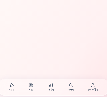
হোম
খবর
জরিপ
খুঁজুন
প্রোফাইল