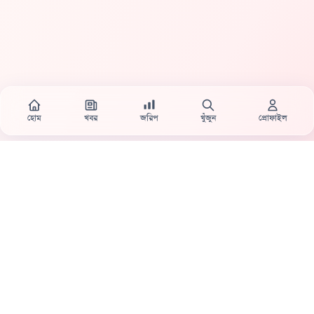
হোম
খবর
জরিপ
খুঁজুন
প্রোফাইল
Country's first full mobile work-flow based news station.
Sister concern of Vinyl World Group
Publisher:
Abaid Monsur
Mojo Editor-in-Chief:
Sabbir Ahmed