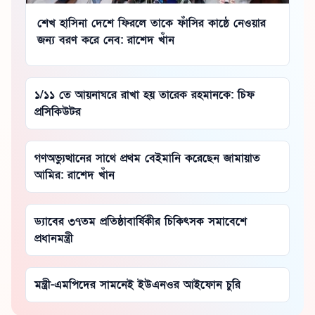
শেখ হাসিনা দেশে ফিরলে তাকে ফাঁসির কাষ্ঠে নেওয়ার
জন্য বরণ করে নেব: রাশেদ খাঁন
১/১১ তে আয়নাঘরে রাখা হয় তারেক রহমানকে: চিফ
প্রসিকিউটর
গণঅভ্যুত্থানের সাথে প্রথম বেইমানি করেছেন জামায়াত
আমির: রাশেদ খাঁন
ড্যাবের ৩৭তম প্রতিষ্ঠাবার্ষিকীর চিকিৎসক সমাবেশে
প্রধানমন্ত্রী
মন্ত্রী-এমপিদের সামনেই ইউএনওর আইফোন চুরি