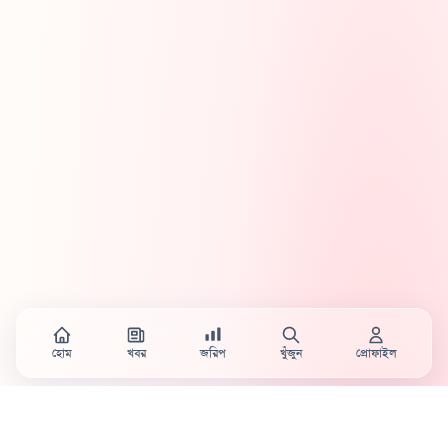
হোম
খবর
জরিপ
খুঁজুন
প্রোফাইল