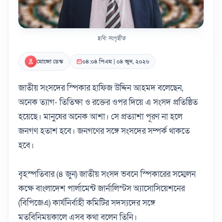
ছবি: সংগৃহীত
মোজো ডেস্ক
০৪:০৪ পিএম | ০৪ জুন, ২০২৬
জাতীয় সংসদের স্পিকার হাফিজ উদ্দিন আহমদ বলেছেন,
অনেক ত্যাগ- তিতিক্ষা ও রক্তের ওপর দিয়ে এ সংসদ প্রতিষ্ঠিত
হয়েছে। মানুষের অনেক আশা। সে প্রত্যাশা পূরণ না হলে
জনগণ হতাশ হবে। জনগণের সঙ্গে সংসদের সম্পর্ক থাকতে
হবে।
বৃহস্পতিবার (৪ জুন) জাতীয় সংসদ ভবনে স্পিকারের সম্মেলন
কক্ষে বাংলাদেশ পার্লামেন্ট জার্নালিস্টস অ্যাসোসিয়েশনের
(বিপিজেএ) কার্যনির্বাহী কমিটির সদস‌্যদের সঙ্গে
মতবিনিময়কালে এসব কথা বলেন তিনি।