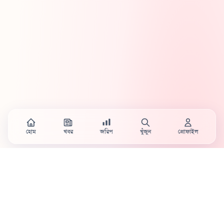
হোম
খবর
জরিপ
খুঁজুন
প্রোফাইল
Country's first full mobile work-flow based news