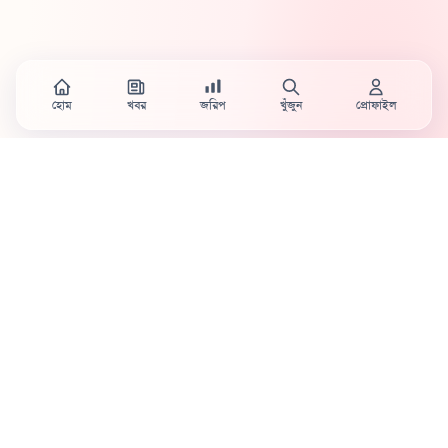
হোম
খবর
জরিপ
খুঁজুন
প্রোফাইল
Country's first full mobile work-flow based news
station.
Sister concern of Vinyl World Group
Publisher:
Abaid Monsur
Mojo Editor-in-Chief:
Sabbir Ahmed
About Us
Terms & Conditions
Privacy Policy
Contact Us
Advertisement