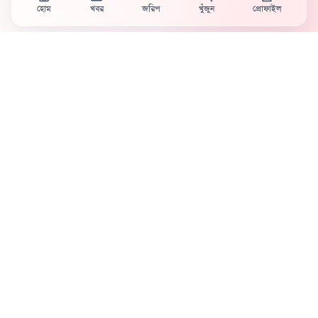
হোম
খবর
জরিপ
খুঁজুন
প্রোফাইল
Country's first full mobile work-flow based news
station.
Sister concern of Vinyl World Group
Publisher:
Abaid Monsur
Mojo Editor-in-Chief:
Sabbir Ahmed
About Us
Terms & Conditions
Privacy Policy
Contact Us
Advertisement