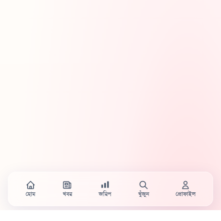
হোম
খবর
জরিপ
খুঁজুন
প্রোফাইল