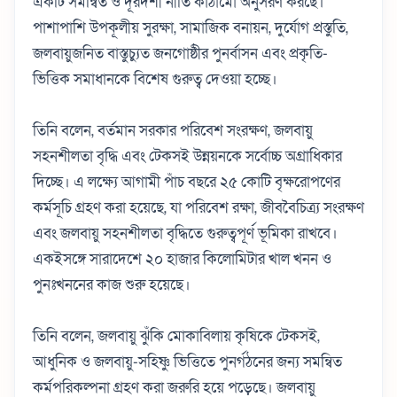
একটি সমন্বিত ও দূরদর্শী নীতি কাঠামো অনুসরণ করছে।
পাশাপাশি উপকূলীয় সুরক্ষা, সামাজিক বনায়ন, দুর্যোগ প্রস্তুতি,
জলবায়ুজনিত বাস্তুচ্যুত জনগোষ্ঠীর পুনর্বাসন এবং প্রকৃতি-
ভিত্তিক সমাধানকে বিশেষ গুরুত্ব দেওয়া হচ্ছে।
তিনি বলেন, বর্তমান সরকার পরিবেশ সংরক্ষণ, জলবায়ু
সহনশীলতা বৃদ্ধি এবং টেকসই উন্নয়নকে সর্বোচ্চ অগ্রাধিকার
দিচ্ছে। এ লক্ষ্যে আগামী পাঁচ বছরে ২৫ কোটি বৃক্ষরোপণের
কর্মসূচি গ্রহণ করা হয়েছে, যা পরিবেশ রক্ষা, জীববৈচিত্র্য সংরক্ষণ
এবং জলবায়ু সহনশীলতা বৃদ্ধিতে গুরুত্বপূর্ণ ভূমিকা রাখবে।
একইসঙ্গে সারাদেশে ২০ হাজার কিলোমিটার খাল খনন ও
পুনঃখননের কাজ শুরু হয়েছে।
তিনি বলেন, জলবায়ু ঝুঁকি মোকাবিলায় কৃষিকে টেকসই,
আধুনিক ও জলবায়ু-সহিষ্ণু ভিত্তিতে পুনর্গঠনের জন্য সমন্বিত
কর্মপরিকল্পনা গ্রহণ করা জরুরি হয়ে পড়েছে। জলবায়ু