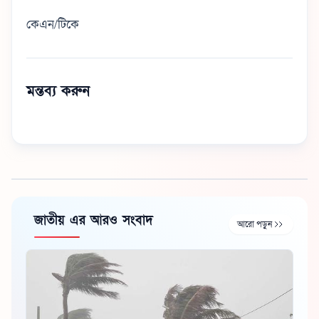
কেএন/টিকে
মন্তব্য করুন
জাতীয় এর আরও সংবাদ
আরো পড়ুন