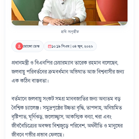
ছবি: সংগৃহীত
মোজো ডেস্ক
১০:১৯ পিএম | ০৪ জুন, ২০২৬
প্রধানমন্ত্রী ও বিএনপির চেয়ারম্যান তারেক রহমান বলেছেন,
জলবায়ু পরিবর্তনের ক্রমবর্ধমান অভিঘাত আজ বিশ্ববাসীর জন্য
এক কঠিন বাস্তবতা।
বর্তমানে জলবায়ু সংকট সমগ্র মানবজাতির জন্য অন্যতম বড়
বৈশ্বিক চ্যালেঞ্জ। সমুদ্রপৃষ্ঠের উচ্চতা বৃদ্ধি, তাপদাহ, অনিয়মিত
বৃষ্টিপাত, ঘূর্ণিঝড়, জলোচ্ছ্বাস, আকস্মিক বন্যা, খরা এবং
জীববৈচিত্র্যের অবক্ষয় বিশ্বজুড়ে পরিবেশ, অর্থনীতি ও মানুষের
জীবনে গভীর প্রভাব ফেলছে।