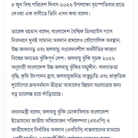
৫ জুন বিশ্ব পরিবেশ দিবস-২০২৬ উপলক্ষ্যে বৃহস্পতিবার রাতে
দেওয়া এক বাণীতে তিনি এসব কথা বলেন।
তারেক রহমান বলেন, বাংলাদেশ বৈশ্বিক গ্রিনহাউস গ্যাস
নিঃসরণে খুবই সামান্য অবদান রাখলেও ভৌগোলিক অবস্থান,
উচ্চ জনঘনত্ব এবং জলবায়ু-সংবেদনশীল অর্থনীতির কারণে
বিশ্বের অন্যতম ঝুঁকিপূর্ণ দেশ। জলবায়ু ঝুঁকি সূচক ২০২৬
অনুযায়ী বাংলাদেশ উচ্চ জলবায়ু ঝুঁকির সম্মুখীন। লবণাক্ততা
বৃদ্ধি, কৃষি উৎপাদন হ্রাস, জলবায়ুজনিত বাস্তুচ্যুতি এবং প্রাকৃতিক
দুর্যোগের ক্রমবর্ধমান তীব্রতা আমাদের উন্নয়ন অগ্রযাত্রার জন্য
বড় চ্যালেঞ্জ হয়ে দাঁড়িয়েছে।
প্রধানমন্ত্রী বলেন, জলবায়ু ঝুঁকি মোকাবিলায় বাংলাদেশ
ইতোমধ্যে জাতীয় অভিযোজন পরিকল্পনা (এনএপি) ও
জাতীয়ভাবে নির্ধারিত অবদান (এনডিসি) বাস্তবায়নের মাধ্যমে