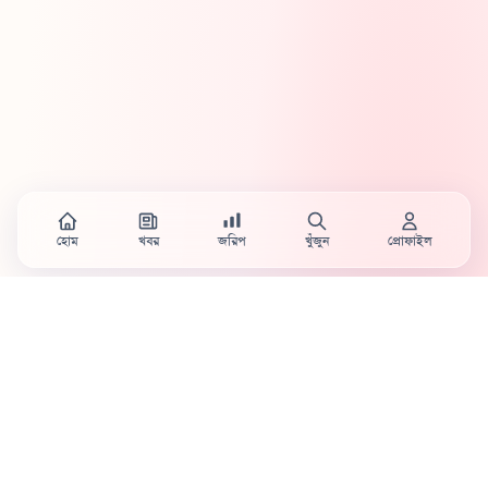
হোম
খবর
জরিপ
খুঁজুন
প্রোফাইল
Country's first full mobile work-flow based news
station.
Sister concern of Vinyl World Group