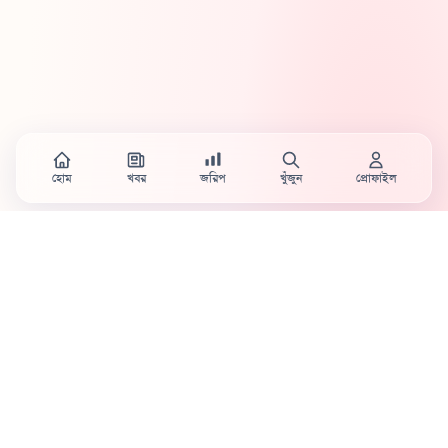
হোম
খবর
জরিপ
খুঁজুন
প্রোফাইল
Country's first full mobile work-flow based news
station.
Sister concern of Vinyl World Group
Publisher:
Abaid Monsur
Mojo Editor-in-Chief:
Sabbir Ahmed