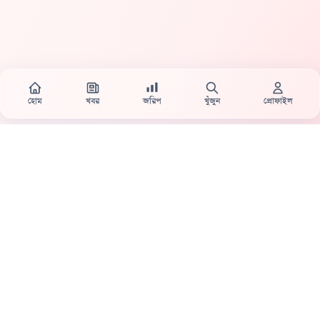
হোম
খবর
জরিপ
খুঁজুন
প্রোফাইল
Country's first full mobile work-flow based news station.
Sister concern of Vinyl World Group
Publisher:
Abaid Monsur
Mojo Editor-in-Chief:
Sabbir Ahmed
About Us
Terms & Conditions
Privacy Policy
Contact Us
|
|
|
|