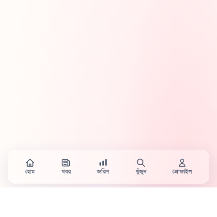
হোম
খবর
জরিপ
খুঁজুন
প্রোফাইল