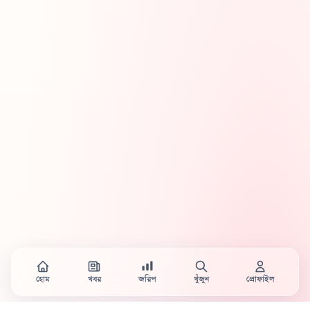
হোম
খবর
জরিপ
খুঁজুন
প্রোফাইল