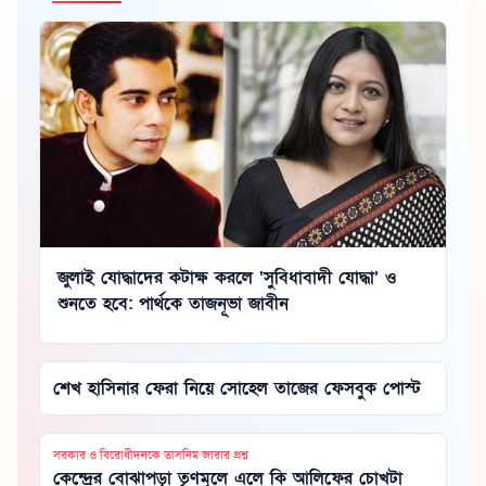
জুলাই যোদ্ধাদের কটাক্ষ করলে ‘সুবিধাবাদী যোদ্ধা’ ও
শুনতে হবে: পার্থকে তাজনূভা জাবীন
শেখ হাসিনার ফেরা নিয়ে সোহেল তাজের ফেসবুক পোস্ট
সরকার ও বিরোধীদলকে তাসনিম জারার প্রশ্ন
কেন্দ্রের বোঝাপড়া তৃণমূলে এলে কি আলিফের চোখটা