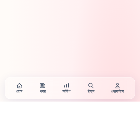
হোম
খবর
জরিপ
খুঁজুন
প্রোফাইল