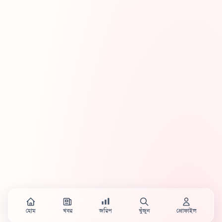
হোম
খবর
জরিপ
খুঁজুন
প্রোফাইল