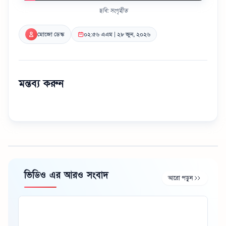
ছবি: সংগৃহীত
মোজো ডেস্ক
০২:৫৬ এএম | ২৮ জুন, ২০২৬
মন্তব্য করুন
ভিডিও এর আরও সংবাদ
আরো পড়ুন