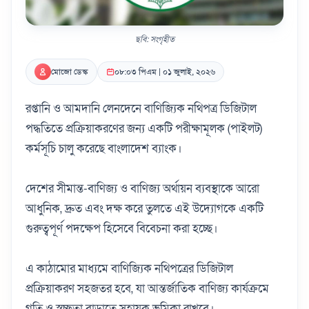
ছবি: সংগৃহীত
মোজো ডেস্ক
০৮:০৩ পিএম | ০১ জুলাই, ২০২৬
রপ্তানি ও আমদানি লেনদেনে বাণিজ্যিক নথিপত্র ডিজিটাল
পদ্ধতিতে প্রক্রিয়াকরণের জন্য একটি পরীক্ষামূলক (পাইলট)
কর্মসূচি চালু করেছে বাংলাদেশ ব্যাংক।
দেশের সীমান্ত-বাণিজ্য ও বাণিজ্য অর্থায়ন ব্যবস্থাকে আরো
আধুনিক, দ্রুত এবং দক্ষ করে তুলতে এই উদ্যোগকে একটি
গুরুত্বপূর্ণ পদক্ষেপ হিসেবে বিবেচনা করা হচ্ছে।
এ কাঠামোর মাধ্যমে বাণিজ্যিক নথিপত্রের ডিজিটাল
প্রক্রিয়াকরণ সহজতর হবে, যা আন্তর্জাতিক বাণিজ্য কার্যক্রমে
গতি ও স্বচ্ছতা বাড়াতে সহায়ক ভূমিকা রাখবে।