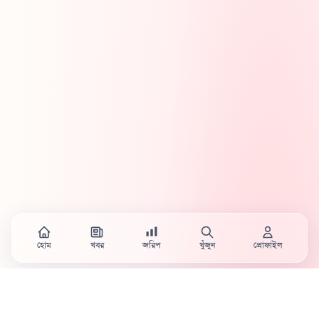
হোম
খবর
জরিপ
খুঁজুন
প্রোফাইল