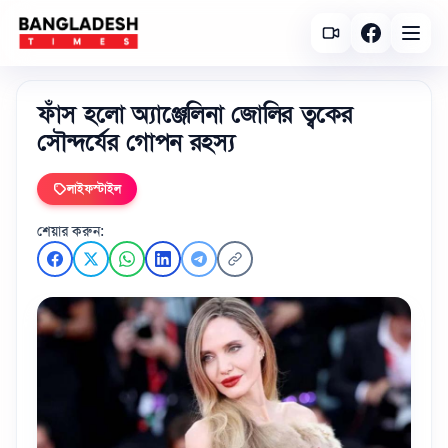
ফাঁস হলো অ্যাঞ্জেলিনা জোলির ত্বকের
সৌন্দর্যের গোপন রহস্য
লাইফস্টাইল
শেয়ার করুন: