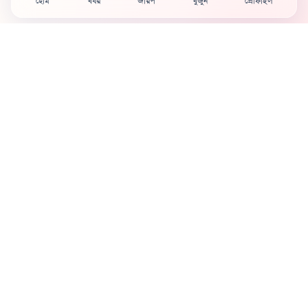
হোম
খবর
জরিপ
খুঁজুন
প্রোফাইল
Country's first full mobile work-flow based news
station.
Sister concern of Vinyl World Group
Publisher:
Abaid Monsur
Mojo Editor-in-Chief:
Sabbir Ahmed
About Us
Terms & Conditions
Privacy Policy
Contact Us
Advertisement
নিউজরুম