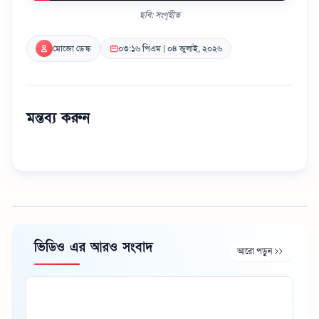
ছবি: সংগৃহীত
মোজো ডেস্ক
০৩:১৬ পিএম | ০৪ জুলাই, ২০২৬
মন্তব্য করুন
ভিডিও এর আরও সংবাদ
আরো পড়ুন