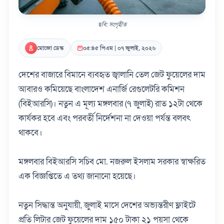
ছবি: সংগৃহীত
মোজো ডেস্ক
০৫:৪৫ পিএম | ০৭ জুলাই, ২০২৬
দেশের বাজারে বিমানে ব্যবহৃত জ্বালানি তেল জেট ফুয়েলের দাম
আবারও কমিয়েছে বাংলাদেশ এনার্জি রেগুলেটরি কমিশন
(বিইআরসি)। নতুন এ মূল্য মঙ্গলবার (৭ জুলাই) রাত ১২টা থেকে
কার্যকর হবে এবং পরবর্তী নির্দেশনা না দেওয়া পর্যন্ত বলবৎ
থাকবে।
মঙ্গলবার বিইআরসি সচিব মো. নজরুল ইসলাম সরকার স্বাক্ষরিত
এক বিজ্ঞপ্তিতে এ তথ্য জানানো হয়েছে।
নতুন সিদ্ধান্ত অনুযায়ী, জুলাই মাসে দেশের অভ্যন্তরীণ ফ্লাইটে
প্রতি লিটার জেট ফুয়েলের দাম ১৫০ টাকা ২১ পয়সা থেকে