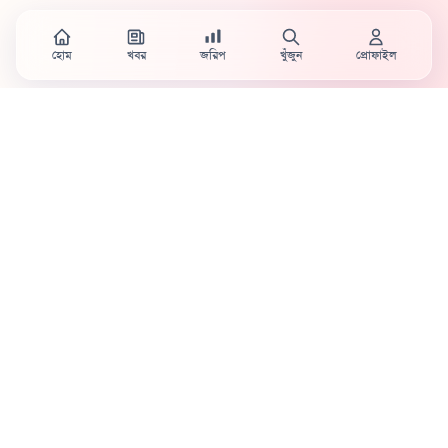
হোম
খবর
জরিপ
খুঁজুন
প্রোফাইল
Country's first full mobile work-flow based news
station.
Sister concern of Vinyl World Group
Publisher:
Abaid Monsur
Mojo Editor-in-Chief:
Sabbir Ahmed
About Us
Terms & Conditions
Privacy Policy
Contact Us
Advertisement