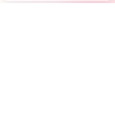
Country's first full mobile work-flow based news
station.
Sister concern of Vinyl World Group
Publisher:
Abaid Monsur
Mojo Editor-in-Chief:
Sabbir Ahmed
About Us
Terms & Conditions
Privacy Policy
Contact Us
Advertisement
নিউজরুম