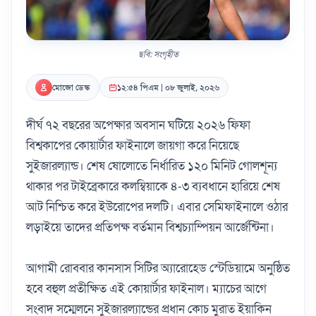
ছবি: সংগৃহীত
মোজো ডেস্ক
১২:৫৪ পিএম | ০৮ জুলাই, ২০২৬
দীর্ঘ ৭২ বছরের অপেক্ষার অবসান ঘটিয়ে ২০২৬ ফিফা
বিশ্বকাপের কোয়ার্টার ফাইনালে জায়গা করে নিয়েছে
সুইজারল্যান্ড। শেষ ষোলোতে নির্ধারিত ১২০ মিনিট গোলশূন্য
থাকার পর টাইব্রেকারে কলম্বিয়াকে ৪-৩ ব্যবধানে হারিয়ে শেষ
আট নিশ্চিত করে ইউরোপের দলটি। এবার সেমিফাইনালে ওঠার
লড়াইয়ে তাদের প্রতিপক্ষ বর্তমান বিশ্বচ্যাম্পিয়ন আর্জেন্টিনা।
আগামী রোববার কানসাস সিটির অ্যারোহেড স্টেডিয়ামে অনুষ্ঠিত
হবে বহুল প্রতীক্ষিত এই কোয়ার্টার ফাইনাল। ম্যাচের আগে
সংবাদ সম্মেলনে সুইজারল্যান্ডের প্রধান কোচ মুরাত ইয়াকিন