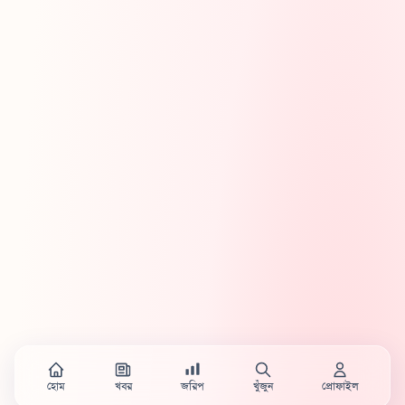
হোম
খবর
জরিপ
খুঁজুন
প্রোফাইল