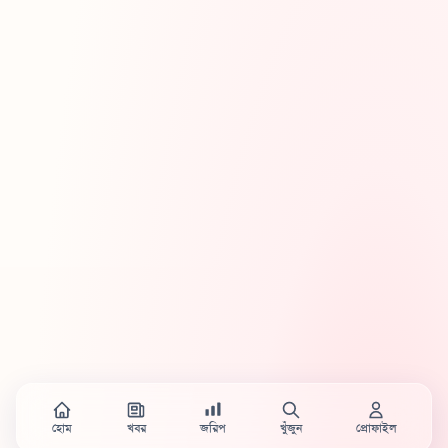
হোম
খবর
জরিপ
খুঁজুন
প্রোফাইল