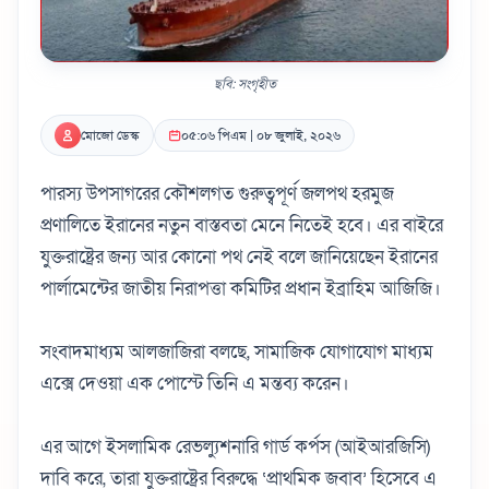
ছবি: সংগৃহীত
মোজো ডেস্ক
০৫:০৬ পিএম | ০৮ জুলাই, ২০২৬
পারস্য উপসাগরের কৌশলগত গুরুত্বপূর্ণ জলপথ হরমুজ
প্রণালিতে ইরানের নতুন বাস্তবতা মেনে নিতেই হবে। এর বাইরে
যুক্তরাষ্ট্রের জন্য আর কোনো পথ নেই বলে জানিয়েছেন ইরানের
পার্লামেন্টের জাতীয় নিরাপত্তা কমিটির প্রধান ইব্রাহিম আজিজি।
সংবাদমাধ্যম আলজাজিরা বলছে, সামাজিক যোগাযোগ মাধ্যম
এক্সে দেওয়া এক পোস্টে তিনি এ মন্তব্য করেন।
এর আগে ইসলামিক রেভল্যুশনারি গার্ড কর্পস (আইআরজিসি)
দাবি করে, তারা যুক্তরাষ্ট্রের বিরুদ্ধে ‘প্রাথমিক জবাব’ হিসেবে এ