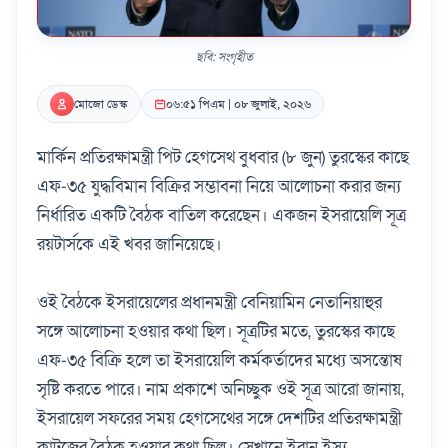
ছবি: সংগৃহীত
মোজো ডেস্ক
০৬:৫১ পিএম | ০৮ জুলাই, ২০২৬
মার্কিন প্রতিরক্ষামন্ত্রী পিট হেগসেথ বুধবার (৮ জুন) তুরস্কের কাছে
এফ-৩৫ যুদ্ধবিমান বিক্রির সম্ভাবনা নিয়ে আলোচনা করার জন্য
নির্ধারিত একটি বৈঠক বাতিল করেছেন। একজন ইসরায়েলি সূত্র
রয়টার্সকে এই খবর জানিয়েছে।
ওই বৈঠকে ইসরায়েলের প্রধানমন্ত্রী বেনিয়ামিন নেতানিয়াহুর
সঙ্গে আলোচনা হওয়ার কথা ছিল। সূত্রটির মতে, তুরস্কের কাছে
এফ-৩৫ বিক্রি হলে তা ইসরায়েলি কর্মকর্তাদের মধ্যে অসন্তোষ
সৃষ্টি করতে পারে। নাম প্রকাশে অনিচ্ছুক ওই সূত্র আরো জানায়,
ইসরায়েল সফরের সময় হেগসেথের সঙ্গে দেশটির প্রতিরক্ষামন্ত্রী
কাটজের বৈঠক হওয়ার কথা ছিল। সেখানে ইরান ইস্যু