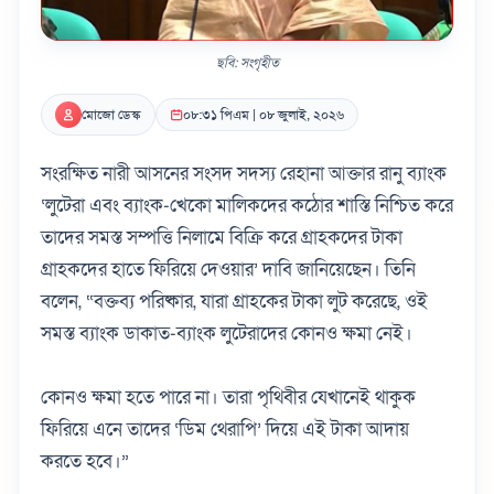
ছবি: সংগৃহীত
মোজো ডেস্ক
০৮:৩১ পিএম | ০৮ জুলাই, ২০২৬
সংরক্ষিত নারী আসনের সংসদ সদস্য রেহানা আক্তার রানু ব্যাংক
‘লুটেরা এবং ব্যাংক-খেকো মালিকদের কঠোর শাস্তি নিশ্চিত করে
তাদের সমস্ত সম্পত্তি নিলামে বিক্রি করে গ্রাহকদের টাকা
গ্রাহকদের হাতে ফিরিয়ে দেওয়ার’ দাবি জানিয়েছেন। তিনি
বলেন, “বক্তব্য পরিষ্কার, যারা গ্রাহকের টাকা লুট করেছে, ওই
সমস্ত ব্যাংক ডাকাত-ব্যাংক লুটেরাদের কোনও ক্ষমা নেই।
কোনও ক্ষমা হতে পারে না। তারা পৃথিবীর যেখানেই থাকুক
ফিরিয়ে এনে তাদের ‘ডিম থেরাপি’ দিয়ে এই টাকা আদায়
করতে হবে।”