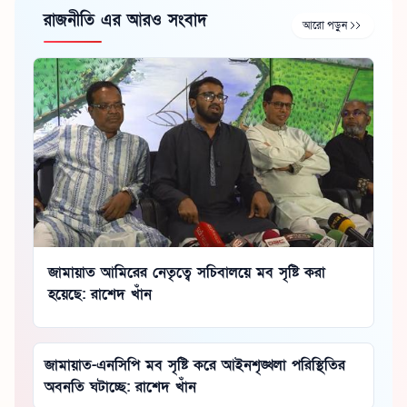
রাজনীতি এর আরও সংবাদ
আরো পড়ুন
জামায়াত আমিরের নেতৃত্বে সচিবালয়ে মব সৃষ্টি করা
হয়েছে: রাশেদ খাঁন
জামায়াত-এনসিপি মব সৃষ্টি করে আইনশৃঙ্খলা পরিস্থিতির
অবনতি ঘটাচ্ছে: রাশেদ খাঁন