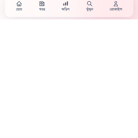
হোম
খবর
জরিপ
খুঁজুন
প্রোফাইল
Country's first full mobile work-flow based news
station.
Sister concern of Vinyl World Group
Publisher:
Abaid Monsur
Mojo Editor-in-Chief:
Sabbir Ahmed
About Us
Terms & Conditions
Privacy Policy
Contact Us
Advertisement