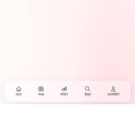
হোম
খবর
জরিপ
খুঁজুন
প্রোফাইল