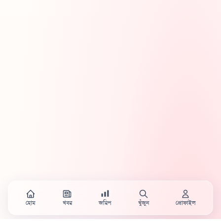
হোম
খবর
জরিপ
খুঁজুন
প্রোফাইল