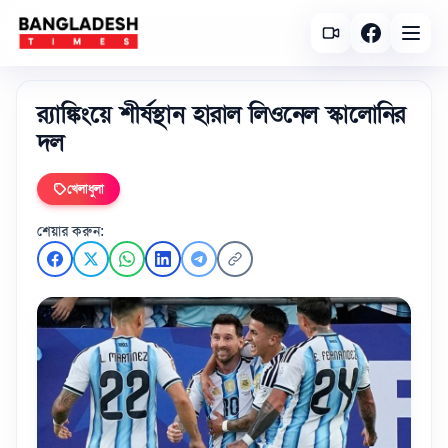
র‌্যাঙ্কিংয়ে শীর্ষস্থান হারাল লিওনেল স্কালোনির
দল
খেলাধুলা
শেয়ার করুন: