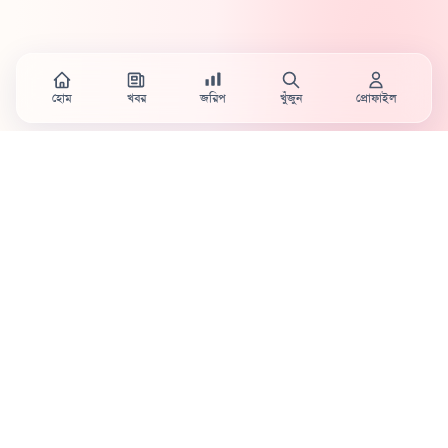
হোম
খবর
জরিপ
খুঁজুন
প্রোফাইল
Country's first full mobile work-flow based news
station.
Sister concern of Vinyl World Group
Publisher:
Abaid Monsur
Mojo Editor-in-Chief:
Sabbir Ahmed
About Us
Terms & Conditions
Privacy Policy
Contact Us
Advertisement