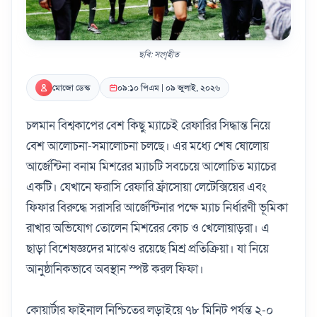
ছবি: সংগৃহীত
মোজো ডেস্ক
০৯:১০ পিএম | ০৯ জুলাই, ২০২৬
চলমান বিশ্বকাপের বেশ কিছু ম্যাচেই রেফারির সিদ্ধান্ত নিয়ে
বেশ আলোচনা-সমালোচনা চলছে। এর মধ্যে শেষ ষোলোয়
আর্জেন্টিনা বনাম মিশরের ম্যাচটি সবচেয়ে আলোচিত ম্যাচের
একটি। যেখানে ফরাসি রেফারি ফ্রাঁসোয়া লেটেক্সিয়ের এবং
ফিফার বিরুদ্ধে সরাসরি আর্জেন্টিনার পক্ষে ম্যাচ নির্ধারণী ভূমিকা
রাখার অভিযোগ তোলেন মিশরের কোচ ও খেলোয়াড়রা। এ
ছাড়া বিশেষজ্ঞদের মাঝেও রয়েছে মিশ্র প্রতিক্রিয়া। যা নিয়ে
আনুষ্ঠানিকভাবে অবস্থান স্পষ্ট করল ফিফা।
কোয়ার্টার ফাইনাল নিশ্চিতের লড়াইয়ে ৭৮ মিনিট পর্যন্ত ২-০