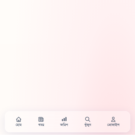
হোম
খবর
জরিপ
খুঁজুন
প্রোফাইল