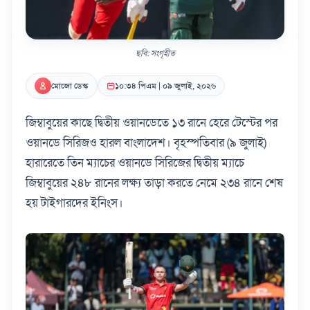
ছবি: সংগৃহীত
মোজো ডেস্ক
১০:৩৪ পিএম | ০৯ জুলাই, ২০২৬
জিম্বাবুয়ের কাছে দ্বিতীয় ওয়ানডেতে ১৩ রানে হেরে টেস্টের পর
ওয়ানডে সিরিজও হারল বাংলাদেশ। বৃহস্পতিবার (৯ জুলাই)
হারারেতে তিন ম্যাচের ওয়ানডে সিরিজের দ্বিতীয় ম্যাচে
জিম্বাবুয়ের ২৪৮ রানের লক্ষ্য তাড়া করতে নেমে ২৩৪ রানে শেষ
হয় টাইগারদের ইনিংস।