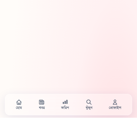
হোম
খবর
জরিপ
খুঁজুন
প্রোফাইল