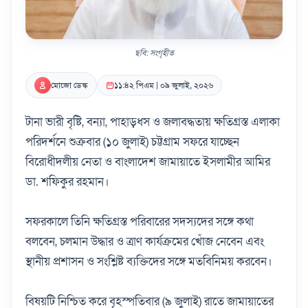
ছবি: সংগৃহীত
মোজো ডেস্ক
১১:৪২ পিএম | ০৯ জুলাই, ২০২৬
টানা ভারী বৃষ্টি, বন্যা, পাহাড়ধস ও জলাবদ্ধতায় ক্ষতিগ্রস্ত এলাকা
পরিদর্শনে শুক্রবার (১০ জুলাই) চট্টগ্রাম সফরে যাচ্ছেন
বিরোধীদলীয় নেতা ও বাংলাদেশ জামায়াতে ইসলামীর আমির
ডা. শফিকুর রহমান।
সফরকালে তিনি ক্ষতিগ্রস্ত পরিবারের সদস্যদের সঙ্গে কথা
বলবেন, চলমান উদ্ধার ও ত্রাণ কার্যক্রমের খোঁজ নেবেন এবং
স্থানীয় প্রশাসন ও সংশ্লিষ্ট ব্যক্তিদের সঙ্গে মতবিনিময় করবেন।
বিষয়টি নিশ্চিত করে বৃহস্পতিবার (৯ জুলাই) রাতে জামায়াতের