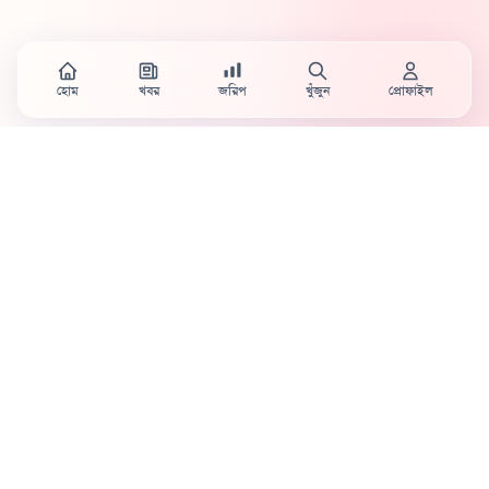
হোম
খবর
জরিপ
খুঁজুন
প্রোফাইল
Country's first full mobile work-flow based news
station.
Sister concern of Vinyl World Group
Publisher:
Abaid Monsur
Mojo Editor-in-Chief:
Sabbir Ahmed
About Us
Terms & Conditions
Privacy Policy
Contact Us
Advertisement