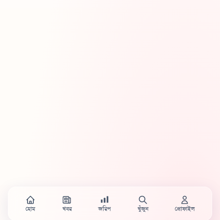
হোম
খবর
জরিপ
খুঁজুন
প্রোফাইল