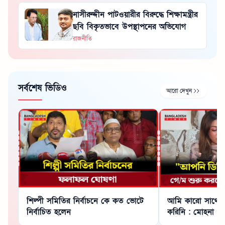
নাসীরুদ্দীন পাটওয়ারীর বিরুদ্ধে শিক্ষামন্ত্রীর
ছবি বিকৃতভাবে উপস্থাপনের অভিযোগ
রাজনীতি
সর্বশেষ ভিডিও
আরো দেখুন
শিল্পী সমিতির নির্বাচনে কে কত ভোটে
আমি কারো সাথে 
নির্বাচিত হলেন
করিনি : মোহনা