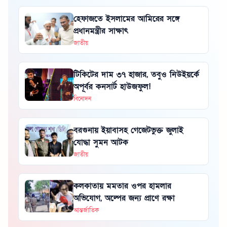
হেফাজতে ইসলামের আমিরের সঙ্গে
প্রধানমন্ত্রীর সাক্ষাৎ
জাতীয়
টিকিটের দাম ৩৭ হাজার, তবুও নিউইয়র্কে
অপূর্বর কনসার্ট হাউজফুল!
বিনোদন
বরগুনায় ইয়াবাসহ গেজেটভুক্ত জুলাই
যোদ্ধা সুমন আটক
জাতীয়
কলকাতায় মমতার ওপর হামলার
অভিযোগ, অল্পের জন্য প্রাণে রক্ষা
আন্তর্জাতিক