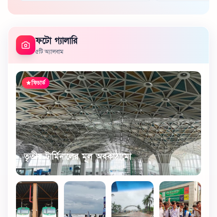
ফটো গ্যালারি
৫টি অ্যালবাম
ফিচার্ড
তৃতীয় টার্মিনালের মূল অবকাঠামো