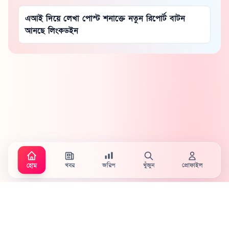
এআই দিয়ে লেখা পোস্ট শনাক্তে নতুন রিপোর্ট বাটন
আনছে লিংকডইন
খবর
জরিপ
খুঁজুন
প্রোফাইল
হোম