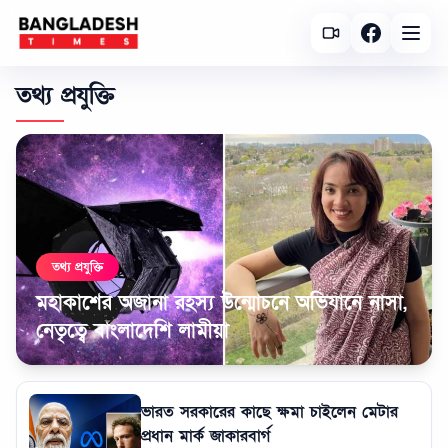
তথ্য প্রযুক্তি
তথ্য প্রযুক্তি
মহাকাশের অজানা রহস্য উন্মোচনে অভিযানে নাসা,
নেতৃত্বে বাংলাদেশি লামীয়া
ভারত সরকারের কাছে ক্ষমা চাইলেন মেটার
প্রধান মার্ক জাকারবার্গ