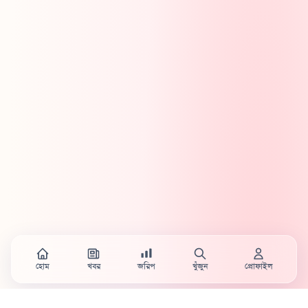
হোম
খবর
জরিপ
খুঁজুন
প্রোফাইল