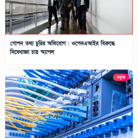
গোপন তথ্য চুরির অভিযোগ : ওপেনএআইর বিরুদ্ধে
নিষেধাজ্ঞা চায় অ্যাপল
প্রযুক্তি