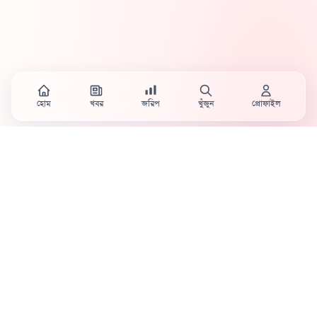
হোম
খবর
জরিপ
খুঁজুন
প্রোফাইল
Country's first full mobile work-flow based news
station.
Sister concern of Vinyl World Group
Publisher:
Abaid Monsur
Mojo Editor-in-Chief:
Sabbir Ahmed